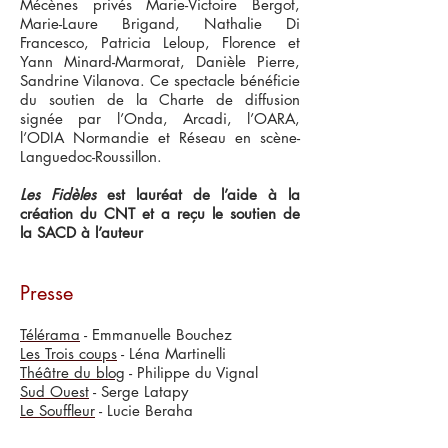
Mécènes privés Marie-Victoire Bergot,
Marie-Laure Brigand, Nathalie Di
Francesco, Patricia Leloup, Florence et
Yann Minard-Marmorat, Danièle Pierre,
Sandrine Vilanova. Ce spectacle bénéficie
du soutien de la Charte de diffusion
signée par l’Onda, Arcadi, l’OARA,
l’ODIA Normandie et Réseau en scène-
Languedoc-Roussillon.
Les Fidèles
est lauréat de l’aide à la
création du CNT et a reçu le soutien de
la SACD à l’auteur
Presse
Télérama
- Emmanuelle Bouchez
Les Trois coups
- Léna Martinelli
Théâtre du blog
- Philippe du Vignal
Sud Ouest
- Serge Latapy
Le Souffleur
- Lucie Beraha