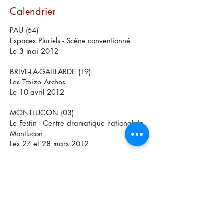
Cal
endrier
PAU (64)
Espaces Pluriels - Scène conventionné
Le 3 mai 2012
BRIVE-LA-GAILLARDE (19)
Les Treize Arches
Le 10 avril 2012
MONTLUÇON (03)
Le Festin - Centre dramatique national de
Montluçon
Les 27 et 28 mars 2012
LE MANS (72)
Les Quinconces-L’Espal - Scène
conventionnée du Mans
Les 22 et 23 mars 2012
AIX-EN-PROVENCE (13)