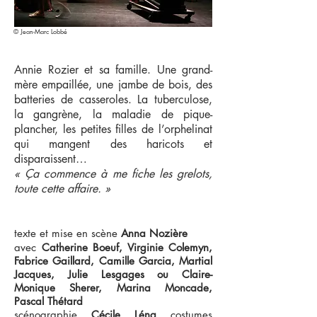
© Jean-Marc Lobbé
Annie Rozier et sa famille. Une grand-
mère empaillée, une jambe de bois, des
batteries de casseroles. La tuberculose,
la gangrène, la maladie de pique-
plancher, les petites filles de l’orphelinat
qui mangent des haricots et
disparaissent…
« Ça commence à me fiche les grelots,
toute cette affaire. »
texte et mise en scène
Anna Nozière
avec
Catherine Boeuf, Virginie Colemyn,
Fabrice Gaillard, Camille Garcia, Martial
Jacques, Julie Lesgages ou Claire-
Monique Sherer, Marina Moncade,
Pascal Thétard
scénographie
Cécile Léna
costumes