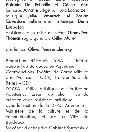
Patricia De Petitville
et
Cécile Léna
lumières
Antonin Liège
son
Loïc Lachaize
musique
Julie Läderach
et
Soslan
Cavadore
collaboration artistique
Denis
Loubaton
assistante à la mise en scène
Geneviève
Thomas
régie générale
Gilles Muller
production
Olivia Peressetchensky
Production déléguée TnBA – Théâtre
national de Bordeaux en Aquitaine
Coproductions Théâtre de Sartrouville et
des Yvelines – CDN, La Comédie de
Reims – CDN,
l’OARA – Office Artistique pour la Région
Aquitaine, l’Essaim de Julie – lieu de
création et de résidence artistique
avec le soutien de la DRAC Aquitaine –
Ministère de la culture et de la
communication, et de la Ville de
Bordeaux
Mécénat d’entreprise Cabinet Synthesis /