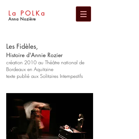
La
POLKa
Anna Nozière
Les Fidèles,
Histoire d'Annie Rozier
création 2010 au Théâtre national de
Bordeaux en Aquitaine
texte publié aux
Solitaires Intempestifs